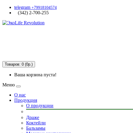
telegram
+79918104574
(342) 2-700-255
Товаров: 0 (0р.)
Ваша корзина пуста!
Меню
О нас
Продукция
О продукции
Драже
Коктейли
Бальзамы