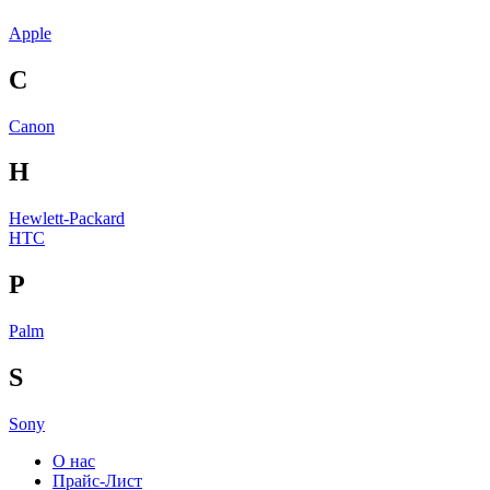
Apple
C
Canon
H
Hewlett-Packard
HTC
P
Palm
S
Sony
О нас
Прайс-Лист