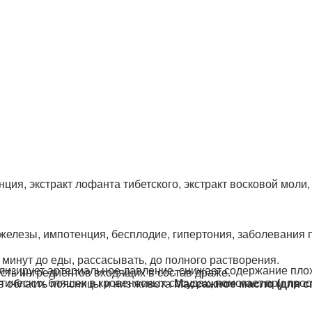
ция, экстракт лофанта тибетского, экстракт восковой моли,
железы, импотенция, бесплодие, гипертония, заболевания 
-30 минут до еды, рассасывать, до полного растворения.
лизирует артериальное давление, снижает содержание плох
ть ингредиентов входящих в состав драже.
ических бляшек в кровеносных сосудах, помогает при прос
в область поясницы и низ живота
Массажное масло (для с