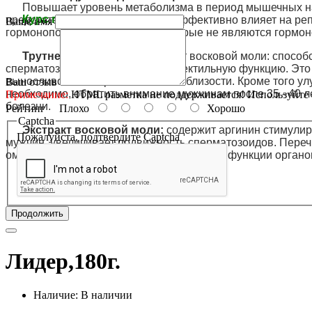
Повышает уровень метаболизма в период мышечных наг
Курс приёма: 1 - 2 месяца.
предстательной железы, так как эффективно влияет на ре
Ваше имя
гормоноподобные вещества, которые не являются гормо
Трутневое молочко
и экстракт восковой моли: спос
сперматозоидов. Стимулируют эректильную функцию. Это
выносливость во время интимной близости. Кроме того ул
Ваш отзыв
необходимо, обратить внимание мужчинам после 35 - 40 ле
Примечание:
HTML разметка не поддерживается! Используйте 
болезни.
Рейтинг
Плохо
Хорошо
Captcha
Экстракт восковой моли:
содержит аргинин стимулир
Пожалуйста, подтвердите Captcha
мужчин, увеличивает подвижность сперматозоидов. Переч
омоложения организма и восстановление функции органо
Продолжить
Лидер,180г.
Наличие: В наличии