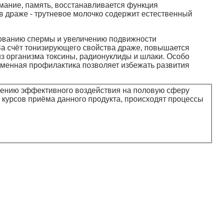
мание, память, восстанавливается функция
в драже - трутневое молочко содержит естественный
рованию спермы и увеличению подвижности
За счёт тонизирующего свойства драже, повышается
из организма токсины, радионуклиды и шлаки. Особо
ременная профилактика позволяет избежать развития
жению эффективного воздействия на половую сферу
курсов приёма данного продукта, происходят процессы