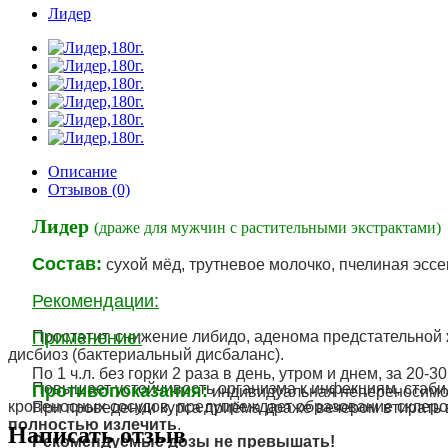
Лидер
Описание
Отзывов (0)
Лидер
(драже для мужчин с растительными экстрактами)
Состав:
сухой мёд, трутневое молочко, пчелиная эссен
Рекомендации:
Простатит, снижение либидо, аденома предстательной 
Применение:
дисбиоз (бактериальный дисбаланс).
По 1 ч.л. без горки 2 раза в день, утром и днем, за 20
Повышает устойчивость организма к инфекциям, стаби
Противопоказания:
индивидуальная непереносимос
кровеносных сосудов, предупреждает образование склерот
При проведении курса приёма драже вечером втирать 
полностью излечить
.
Написать отзыв
Рекомендуемые дозы не превышать!