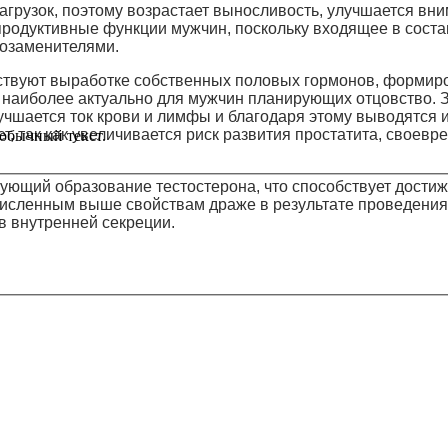
рузок, поэтому возрастает выносливость, улучшается вни
продуктивные функции мужчин, поскольку входящее в соста
нозаменителями.
обствуют выработке собственных половых гормонов, форми
 наиболее актуально для мужчин планирующих отцовство. 
учшается ток крови и лимфы и благодаря этому выводятся 
т, так как увеличивается риск развития простатита, своев
обычный текст.
ующий образование тестостерона, что способствует дости
исленным выше свойствам драже в результате проведения 
в внутренней секреции.