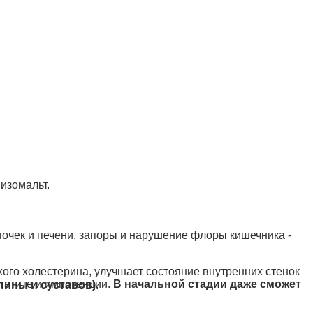
 изомальт.
почек и печени, запоры и нарушение флоры кишечника -
ого холестерина, улучшает состояние внутренних стенок
татите и импотенции.
В начальной стадии даже сможет
пины и суставов)
.